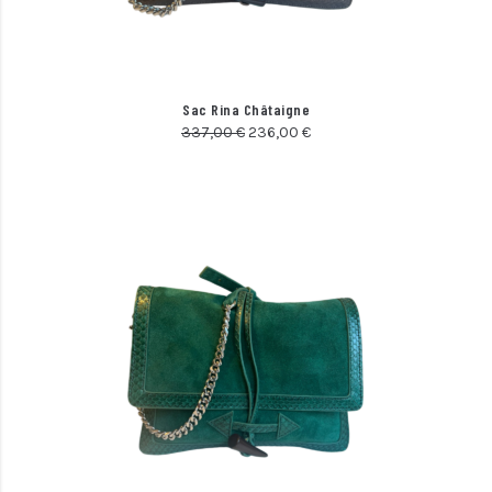
Sac Rina Châtaigne
337,00
€
236,00
€