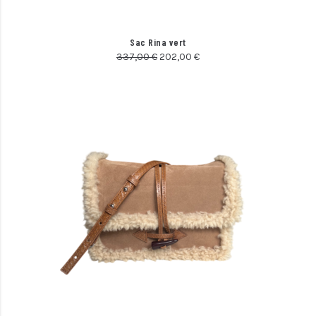
Sac Rina vert
337,00
€
202,00
€