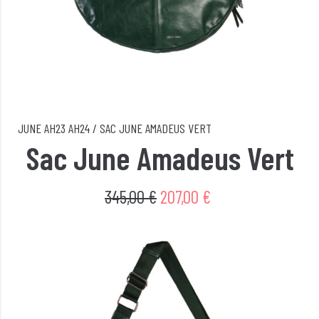
JUNE
AH23
AH24
/
SAC JUNE AMADEUS VERT
Sac June Amadeus Vert
345,00
€
207,00
€