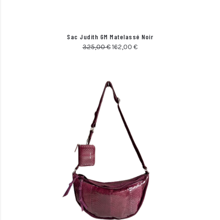
Sac Judith GM Matelassé Noir
325,00
€
162,00
€