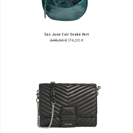
Sac June Cuir Snake Vert
348,00
€
174,00
€