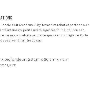
MATIONS
y Sandie, Cuir Amadeus Ruby, fermeture rabat et patte en cuir
ts intérieurs, petits rivets argentés tout autour du sac,
le par mousqueton avec patte épaule en cuir réglable. Porté
ssé silver à l’arrière du sac.
 x profondeur : 26 cm x 20 cm x 7 cm
e : 1,10m