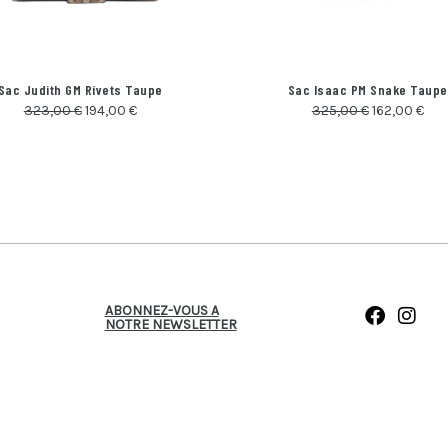
Sac Judith GM Rivets Taupe
Sac Isaac PM Snake Taupe
323,00
€
194,00
€
325,00
€
162,00
€
ABONNEZ-VOUS A
NOTRE NEWSLETTER